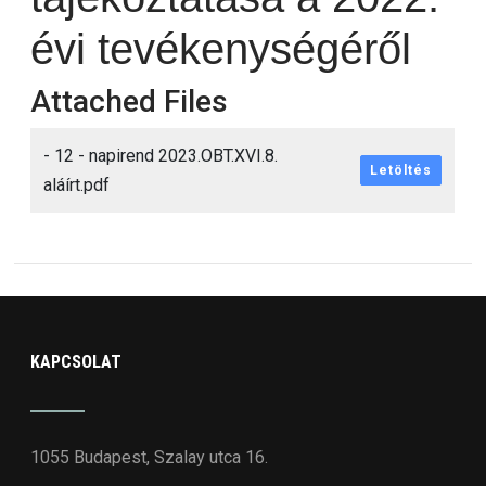
évi tevékenységéről
Attached Files
- 12 - napirend 2023.OBT.XVI.8.
Letöltés
aláírt.pdf
KAPCSOLAT
1055 Budapest, Szalay utca 16.