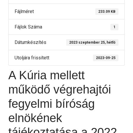
Fájlméret
233.09 KB
Fájlok Száma
1
Dátumkészítés
2023 szeptember 25, hétfő
Utoljára frissített
2023-09-25
A Kúria mellett
működő végrehajtói
fegyelmi bíróság
elnökének
tájékoztatása a 2022.