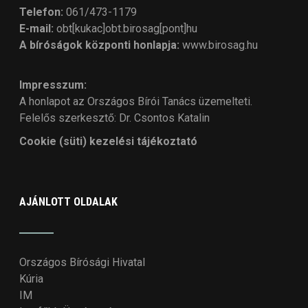
Telefon:
061/473-1179
E-mail:
obt[kukac]obt.birosag[pont]hu
A bíróságok központi honlapja:
www.birosag.hu
Impresszum:
A honlapot az Országos Bírói Tanács üzemelteti.
Felelős szerkesztő: Dr. Csontos Katalin
Cookie (süti) kezelési tájékoztató
AJÁNLOTT OLDALAK
Országos Bírósági Hivatal
Kúria
IM