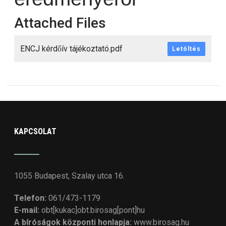
Attached Files
ENCJ kérdőív tájékoztató.pdf
Letöltés
KAPCSOLAT
1055 Budapest, Szalay utca 16.
Telefon:
061/473-1179
E-mail:
obt[kukac]obt.birosag[pont]hu
A bíróságok központi honlapja:
www.birosag.hu