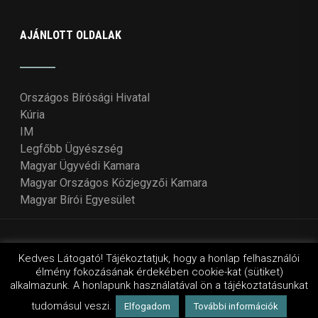
AJÁNLOTT OLDALAK
Országos Bírósági Hivatal
Kúria
IM
Legfőbb Ügyészség
Magyar Ügyvédi Kamara
Magyar Országos Közjegyzői Kamara
Magyar Bírói Egyesület
© Copyright 2018 - 2021
Országos Bírói Tanács
. Design
Kedves Látogató! Tájékoztatjuk, hogy a honlap felhasználói
élmény fokozásának érdekében cookie-kat (sütiket)
by Wordpressvilág
alkalmazunk. A honlapunk használatával ön a tájékoztatásunkat
tudomásul veszi.
Elfogadom
További információk