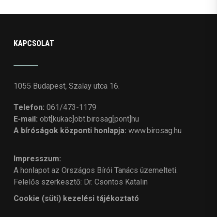
KAPCSOLAT
1055 Budapest, Szalay utca 16.
Telefon:
061/473-1179
E-mail:
obt[kukac]obt.birosag[pont]hu
A bíróságok központi honlapja:
www.birosag.hu
Impresszum:
A honlapot az Országos Bírói Tanács üzemelteti.
Felelős szerkesztő: Dr. Csontos Katalin
Cookie (süti) kezelési tájékoztató