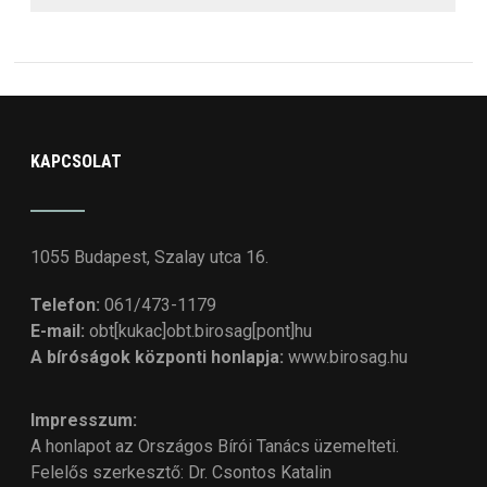
KAPCSOLAT
1055 Budapest, Szalay utca 16.
Telefon:
061/473-1179
E-mail:
obt[kukac]obt.birosag[pont]hu
A bíróságok központi honlapja:
www.birosag.hu
Impresszum:
A honlapot az Országos Bírói Tanács üzemelteti.
Felelős szerkesztő: Dr. Csontos Katalin