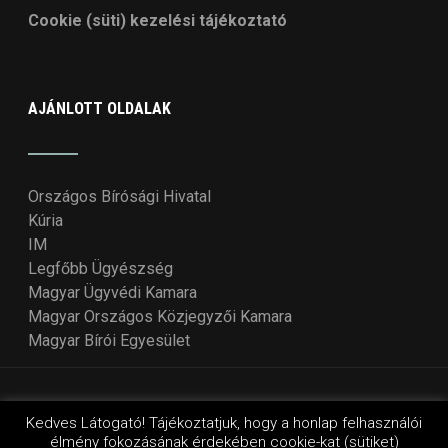
Cookie (süti) kezelési tájékoztató
AJÁNLOTT OLDALAK
Országos Bírósági Hivatal
Kúria
IM
Legfőbb Ügyészség
Magyar Ügyvédi Kamara
Magyar Országos Közjegyzői Kamara
Magyar Bírói Egyesület
© Copyright 2018 - 2021
Országos Bírói Tanács
. Design
Kedves Látogató! Tájékoztatjuk, hogy a honlap felhasználói
élmény fokozásának érdekében cookie-kat (sütiket)
by Wordpressvilág