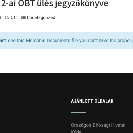
 2-ai OBT ülés jegyzőkönyve
Off
Uncategorized
6
an't see this Memphis Documents file you don't have the proper
AJÁNLOTT OLDALAK
Országos Bírósági Hivatal
Kúria