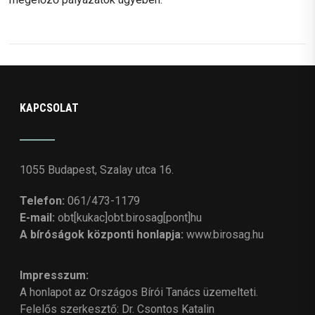
KAPCSOLAT
1055 Budapest, Szalay utca 16.
Telefon:
061/473-1179
E-mail:
obt[kukac]obt.birosag[pont]hu
A bíróságok központi honlapja:
www.birosag.hu
Impresszum:
A honlapot az Országos Bírói Tanács üzemelteti.
Felelős szerkesztő: Dr. Csontos Katalin