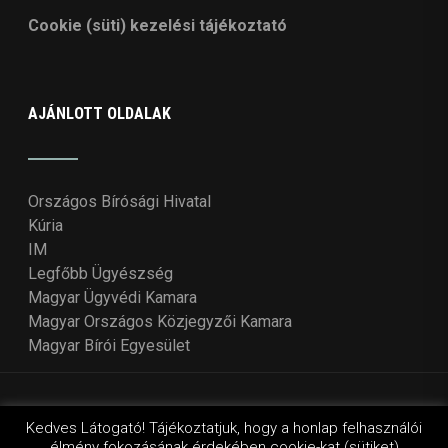
Cookie (süti) kezelési tájékoztató
AJÁNLOTT OLDALAK
Országos Bírósági Hivatal
Kúria
IM
Legfőbb Ügyészség
Magyar Ügyvédi Kamara
Magyar Országos Közjegyzői Kamara
Magyar Bírói Egyesület
© Copyright 2018 - 2021
Országos Bírói Tanács
. Design
Kedves Látogató! Tájékoztatjuk, hogy a honlap felhasználói
élmény fokozásának érdekében cookie-kat (sütiket)