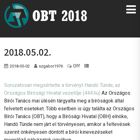
2018.05.02.
Off
2018-05-02
szgabor1976
Sorozatosan megsértette a törvényt Handó Tünde, az
Országos Bírósági Hivatal vezetője (444.hu)
Az Országos
Bírói Tanács mai ülésén tárgyalta meg a bíróságok által
felvetett eseteket. Több esetben is úgy találta az Országos
Bírói Tanács (OBT), hogy a Bírósági Hivatal (OBH) elnöke,
Handó Tünde nem járt el törvényesen, amikor a feltevések
szerint önkényesen döntött a bírói kinevezéseket
megelőző pályázatok ügyében.