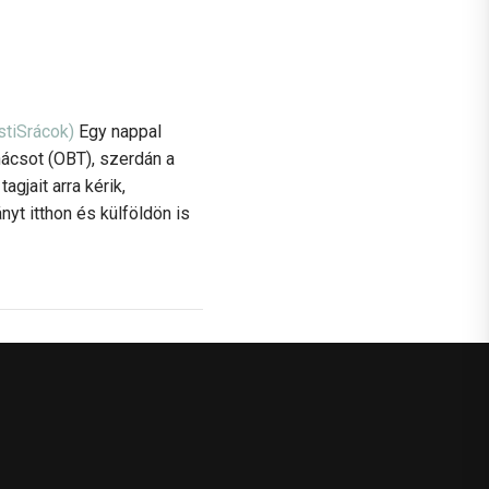
stiSrácok)
Egy nappal
nácsot (OBT), szerdán a
gjait arra kérik,
nyt itthon és külföldön is