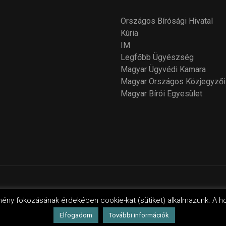
Országos Bírósági Hivatal
Kúria
IM
Legfőbb Ügyészség
Magyar Ügyvédi Kamara
Magyar Országos Közjegyzői
Magyar Bírói Egyesület
yright 2018 - 2021
Országos Bírói Tanács
. Design by Wordpres
mény fokozásának érdekében cookie-kat (sütiket) alkalmazunk. A h
Elfogadom
További információk