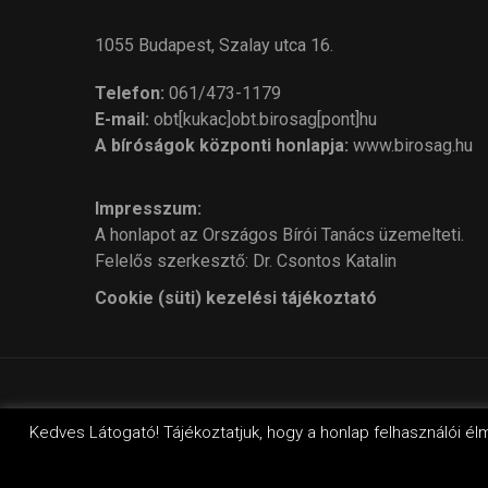
1055 Budapest, Szalay utca 16.
Telefon:
061/473-1179
E-mail:
obt[kukac]obt.birosag[pont]hu
A bíróságok központi honlapja:
www.birosag.hu
Impresszum:
A honlapot az Országos Bírói Tanács üzemelteti.
Felelős szerkesztő: Dr. Csontos Katalin
Cookie (süti) kezelési tájékoztató
© Cop
Kedves Látogató! Tájékoztatjuk, hogy a honlap felhasználói él