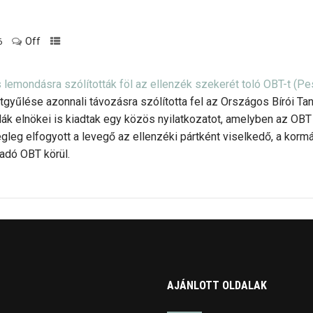
Off
6
 lemondásra szólították föl az ellenzék szekerét toló OBT-t
(Pe
ttgyűlése azonnali távozásra szólította fel az Országos Bírói Ta
ák elnökei is kiadtak egy közös nyilatkozatot, amelyben az OBT ta
égleg elfogyott a levegő az ellenzéki pártként viselkedő, a kormá
adó OBT körül.
AJÁNLOTT OLDALAK