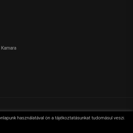
 Kamara
svilág
onlapunk használatával ön a tájékoztatásunkat tudomásul veszi.