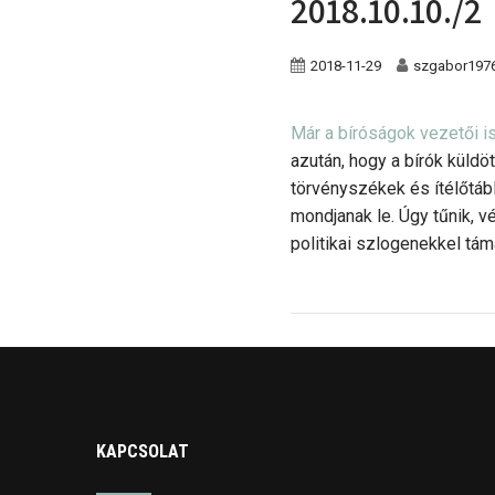
2018.10.10./2
2018-11-29
szgabor197
Már a bíróságok vezetői is
azután, hogy a bírók küldö
törvényszékek és ítélőtábl
mondjanak le. Úgy tűnik, v
politikai szlogenekkel tám
KAPCSOLAT