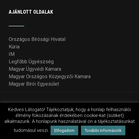
AJÁNLOTT OLDALAK
Országos Bírósági Hivatal
Kúria
IM
Legfőbb Ügyészség
Magyar Ügyvédi Kamara
Magyar Országos Közjegyzői Kamara
Magyar Bírói Egyesület
© Copyright 2018 - 2021
Országos Bírói Tanács
. Design
Kedves Látogató! Tájékoztatjuk, hogy a honlap felhasználói
élmény fokozásának érdekében cookie-kat (sütiket)
by Wordpressvilág
alkalmazunk. A honlapunk használatával ön a tájékoztatásunkat
tudomásul veszi.
Elfogadom
További információk