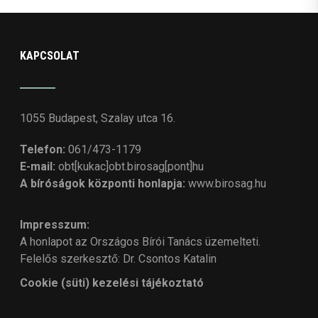
KAPCSOLAT
1055 Budapest, Szalay utca 16.
Telefon:
061/473-1179
E-mail:
obt[kukac]obt.birosag[pont]hu
A bíróságok központi honlapja:
www.birosag.hu
Impresszum:
A honlapot az Országos Bírói Tanács üzemelteti.
Felelős szerkesztő: Dr. Csontos Katalin
Cookie (süti) kezelési tájékoztató