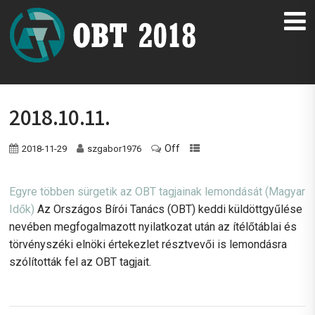
2018.10.11.
Off
2018-11-29
szgabor1976
Egyre többen sürgetik az OBT tagjainak lemondását
(Magyar
Idők)
Az Országos Bírói Tanács (OBT) keddi küldöttgyűlése
nevében megfogalmazott nyilatkozat után az ítélőtáblai és
törvényszéki elnöki értekezlet résztvevői is lemondásra
szólították fel az OBT tagjait.