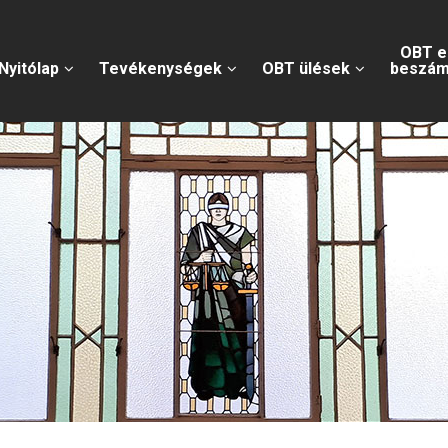
OBT e
Nyitólap
Tevékenységek
OBT ülések
beszám