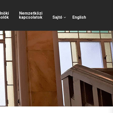
lnöki
Nemzetközi
olók
kapcsolatok
Sajtó
English