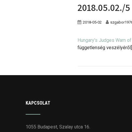
2018.05.02./5
2018-05-02
szgabor197
Hungary’s Judges Warn of 
függetlenség veszélyéről]
KAPCSOLAT
1055 Budapest, Szalay utca 16.