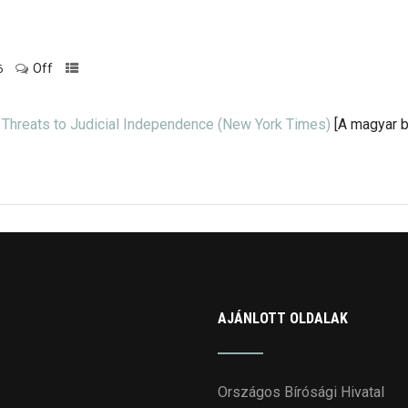
Off
6
Threats to Judicial Independence (New York Times)
[A magyar bí
AJÁNLOTT OLDALAK
Országos Bírósági Hivatal