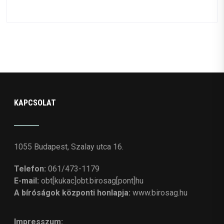
KAPCSOLAT
1055 Budapest, Szalay utca 16.
Telefon:
061/473-1179
E-mail:
obt[kukac]obt.birosag[pont]hu
A bíróságok központi honlapja:
www.birosag.hu
Impresszum: