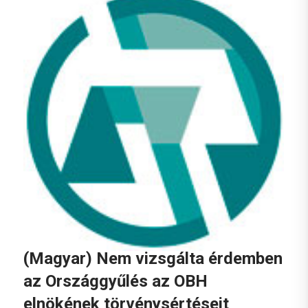
(Magyar) Nem vizsgálta érdemben
az Országgyűlés az OBH
elnökének törvénysértéseit