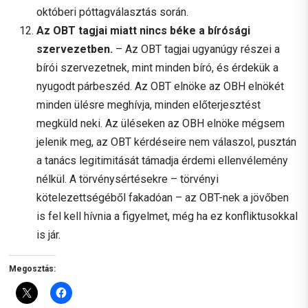
októberi póttagválasztás során.
Az OBT tagjai miatt nincs béke a bírósági
szervezetben.
– Az OBT tagjai ugyanúgy részei a
bírói szervezetnek, mint minden bíró, és érdekük a
nyugodt párbeszéd. Az OBT elnöke az OBH elnökét
minden ülésre meghívja, minden előterjesztést
megküld neki. Az üléseken az OBH elnöke mégsem
jelenik meg, az OBT kérdéseire nem válaszol, pusztán
a tanács legitimitását támadja érdemi ellenvélemény
nélkül. A törvénysértésekre – törvényi
kötelezettségéből fakadóan – az OBT-nek a jövőben
is fel kell hívnia a figyelmet, még ha ez konfliktusokkal
is jár.
Megosztás: