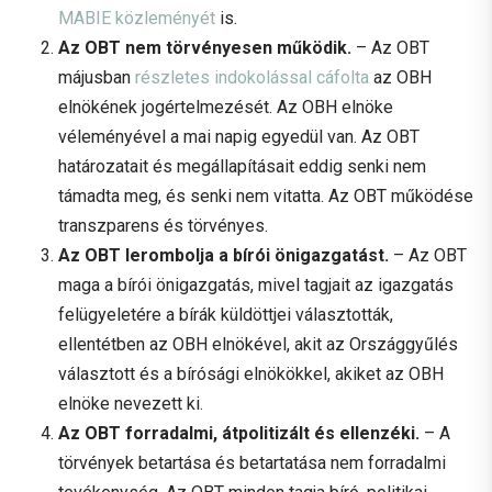
MABIE közleményét
is.
Az OBT nem törvényesen működik
.
– Az OBT
májusban
részletes indokolással cáfolta
az OBH
elnökének jogértelmezését. Az OBH elnöke
véleményével a mai napig egyedül van. Az OBT
határozatait és megállapításait eddig senki nem
támadta meg, és senki nem vitatta. Az OBT működése
transzparens és törvényes.
Az OBT lerombolja a bírói önigazgatást.
– Az OBT
maga a bírói önigazgatás, mivel tagjait az igazgatás
felügyeletére a bírák küldöttjei választották,
ellentétben az OBH elnökével, akit az Országgyűlés
választott és a bírósági elnökökkel, akiket az OBH
elnöke nevezett ki.
Az OBT forradalmi, átpolitizált és ellenzéki.
– A
törvények betartása és betartatása nem forradalmi