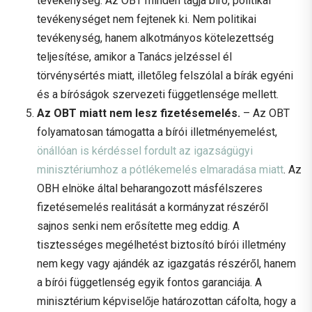
tevékenység. Az OBT minden tagja bíró, politikai
tevékenységet nem fejtenek ki. Nem politikai
tevékenység, hanem alkotmányos kötelezettség
teljesítése, amikor a Tanács jelzéssel él
törvénysértés miatt, illetőleg felszólal a bírák egyéni
és a bíróságok szervezeti függetlensége mellett.
Az OBT miatt nem lesz fizetésemelés.
– Az OBT
folyamatosan támogatta a bírói illetményemelést,
önállóan is kérdéssel fordult az igazságügyi
minisztériumhoz a pótlékemelés elmaradása miatt
. Az
OBH elnöke által beharangozott másfélszeres
fizetésemelés realitását a kormányzat részéről
sajnos senki nem erősítette meg eddig. A
tisztességes megélhetést biztosító bírói illetmény
nem kegy vagy ajándék az igazgatás részéről, hanem
a bírói függetlenség egyik fontos garanciája. A
minisztérium képviselője határozottan cáfolta, hogy a