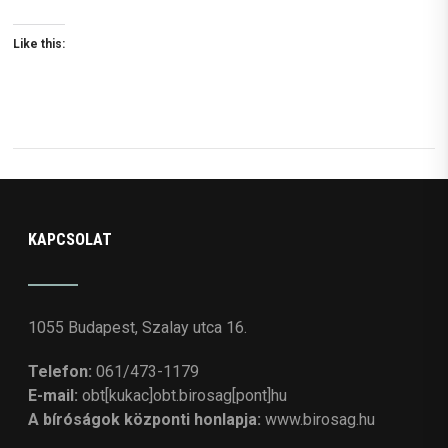
Like this:
KAPCSOLAT
1055 Budapest, Szalay utca 16.
Telefon:
061/473-1179
E-mail:
obt[kukac]obt.birosag[pont]hu
A bíróságok központi honlapja:
www.birosag.hu