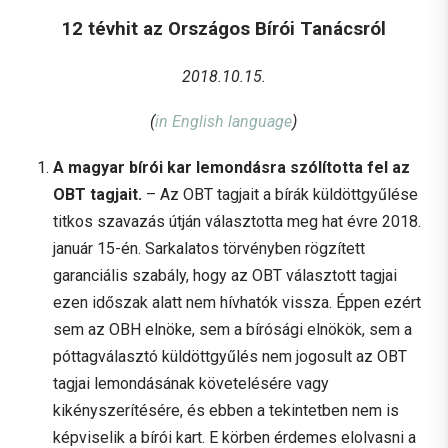
12 tévhit az Országos Bírói Tanácsról
2018.10.15.
(
in English language
)
A magyar bírói kar lemondásra szólította fel az
OBT tagjait.
– Az OBT tagjait a bírák küldöttgyűlése
titkos szavazás útján választotta meg hat évre 2018.
január 15-én. Sarkalatos törvényben rögzített
garanciális szabály, hogy az OBT választott tagjai
ezen időszak alatt nem hívhatók vissza. Éppen ezért
sem az OBH elnöke, sem a bírósági elnökök, sem a
póttagválasztó küldöttgyűlés nem jogosult az OBT
tagjai lemondásának követelésére vagy
kikényszerítésére, és ebben a tekintetben nem is
képviselik a bírói kart. E körben érdemes elolvasni a