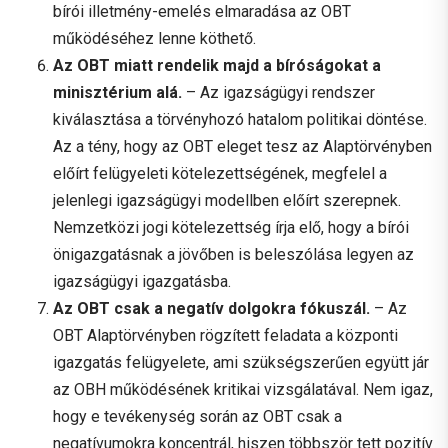
bírói illetmény-emelés elmaradása az OBT
működéséhez lenne köthető.
Az OBT miatt rendelik majd a bíróságokat a
minisztérium alá.
– Az igazságügyi rendszer
kiválasztása a törvényhozó hatalom politikai döntése.
Az a tény, hogy az OBT eleget tesz az Alaptörvényben
előírt felügyeleti kötelezettségének, megfelel a
jelenlegi igazságügyi modellben előírt szerepnek.
Nemzetközi jogi kötelezettség írja elő, hogy a bírói
önigazgatásnak a jövőben is beleszólása legyen az
igazságügyi igazgatásba.
Az OBT csak a negatív dolgokra fókuszál.
– Az
OBT Alaptörvényben rögzített feladata a központi
igazgatás felügyelete, ami szükségszerűen együtt jár
az OBH működésének kritikai vizsgálatával. Nem igaz,
hogy e tevékenység során az OBT csak a
negatívumokra koncentrál, hiszen többször tett pozitív