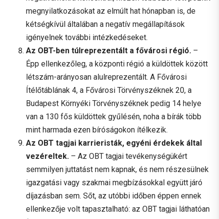
megnyilatkozásokat az elmúlt hat hónapban is, de
kétségkívül általában a negatív megállapítások
igényelnek további intézkedéseket.
Az OBT-ben túlreprezentált a fővárosi régió.
–
Épp ellenkezőleg, a központi régió a küldöttek között
létszám-arányosan alulreprezentált. A Fővárosi
Ítélőtáblának 4, a Fővárosi Törvényszéknek 20, a
Budapest Környéki Törvényszéknek pedig 14 helye
van a 130 fős küldöttek gyűlésén, noha a bírák több
mint harmada ezen bíróságokon ítélkezik.
Az OBT tagjai karrieristák, egyéni érdekek által
vezéreltek.
– Az OBT tagjai tevékenységükért
semmilyen juttatást nem kapnak, és nem részesülnek
igazgatási vagy szakmai megbízásokkal együtt járó
díjazásban sem. Sőt, az utóbbi időben éppen ennek
ellenkezője volt tapasztalható: az OBT tagjai láthatóan