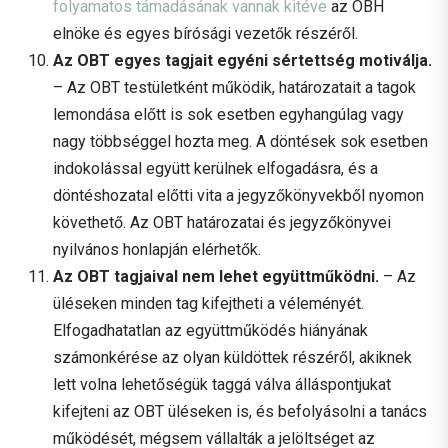
folyamatos támadásának vannak kitéve
az OBH
elnöke és egyes bírósági vezetők részéről.
Az OBT egyes tagjait egyéni sértettség motiválja.
– Az OBT testületként működik, határozatait a tagok
lemondása előtt is sok esetben egyhangúlag vagy
nagy többséggel hozta meg. A döntések sok esetben
indokolással együtt kerülnek elfogadásra, és a
döntéshozatal előtti vita a jegyzőkönyvekből nyomon
követhető. Az OBT határozatai és jegyzőkönyvei
nyilvános honlapján elérhetők.
Az OBT tagjaival nem lehet együttműködni.
– Az
üléseken minden tag kifejtheti a véleményét.
Elfogadhatatlan az együttműködés hiányának
számonkérése az olyan küldöttek részéről, akiknek
lett volna lehetőségük taggá válva álláspontjukat
kifejteni az OBT üléseken is, és befolyásolni a tanács
működését, mégsem vállalták a jelöltséget az