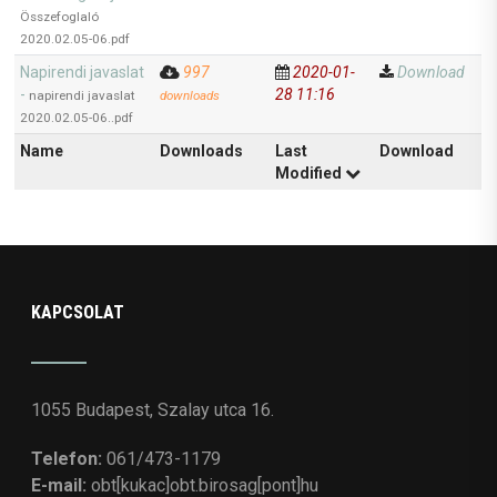
Összefoglaló
2020.02.05-06.pdf
Napirendi javaslat
997
2020-01-
Download
-
28 11:16
napirendi javaslat
downloads
2020.02.05-06..pdf
Name
Downloads
Last
Download
Modified
KAPCSOLAT
1055 Budapest, Szalay utca 16.
Telefon:
061/473-1179
E-mail:
obt[kukac]obt.birosag[pont]hu