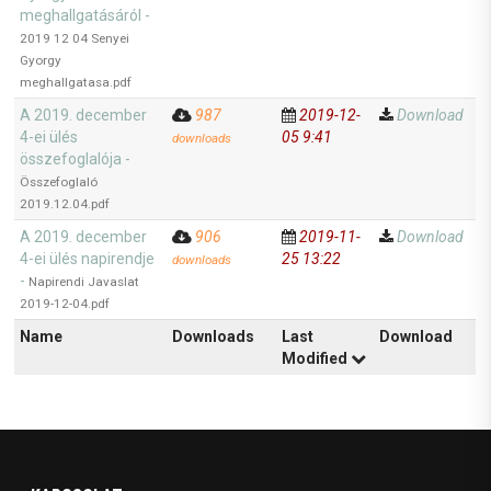
meghallgatásáról -
2019 12 04 Senyei
Gyorgy
meghallgatasa.pdf
A 2019. december
987
2019-12-
Download
4-ei ülés
05 9:41
downloads
összefoglalója -
Összefoglaló
2019.12.04.pdf
A 2019. december
906
2019-11-
Download
4-ei ülés napirendje
25 13:22
downloads
-
Napirendi Javaslat
2019-12-04.pdf
Name
Downloads
Last
Download
Modified