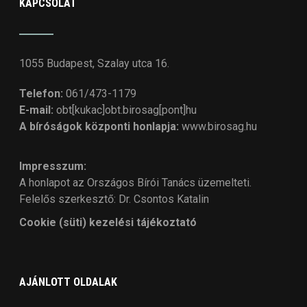
KAPCSOLAT
1055 Budapest, Szalay utca 16.
Telefon:
061/473-1179
E-mail:
obt[kukac]obt.birosag[pont]hu
A bíróságok központi honlapja:
www.birosag.hu
Impresszum:
A honlapot az Országos Bírói Tanács üzemelteti.
Felelős szerkesztő: Dr. Csontos Katalin
Cookie (süti) kezelési tájékoztató
AJÁNLOTT OLDALAK