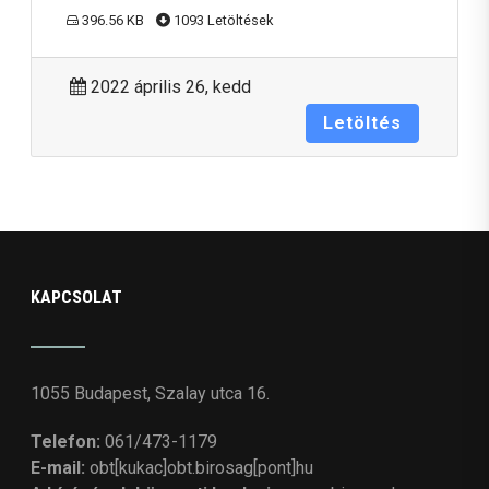
396.56 KB
1093 Letöltések
2022 április 26, kedd
Letöltés
KAPCSOLAT
1055 Budapest, Szalay utca 16.
Telefon:
061/473-1179
E-mail:
obt[kukac]obt.birosag[pont]hu