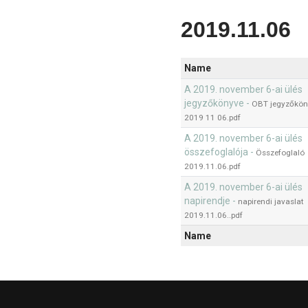
2019.11.06
Name
A 2019. november 6-ai ülés
jegyzőkönyve -
OBT jegyzőkön
2019 11 06.pdf
A 2019. november 6-ai ülés
összefoglalója -
Összefoglaló
2019.11.06.pdf
A 2019. november 6-ai ülés
napirendje -
napirendi javaslat
2019.11.06..pdf
Name