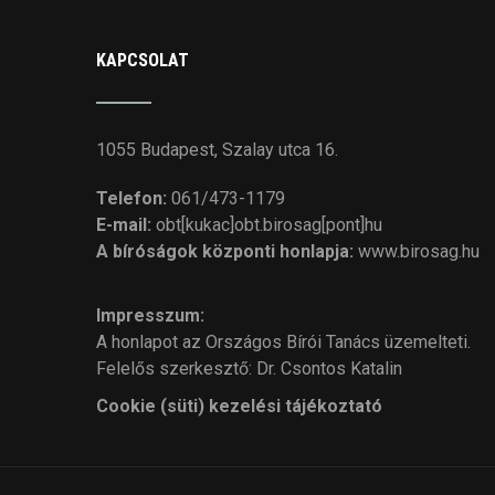
KAPCSOLAT
1055 Budapest, Szalay utca 16.
Telefon:
061/473-1179
E-mail:
obt[kukac]obt.birosag[pont]hu
A bíróságok központi honlapja:
www.birosag.hu
Impresszum:
A honlapot az Országos Bírói Tanács üzemelteti.
Felelős szerkesztő: Dr. Csontos Katalin
Cookie (süti) kezelési tájékoztató