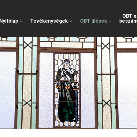
OBT e
Nyitólap
Tevékenységek
OBT ülések
beszám