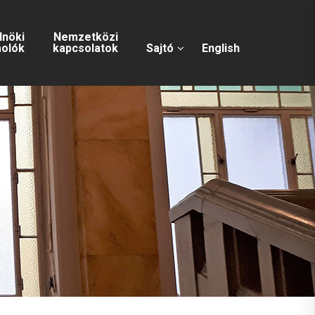
lnöki
Nemzetközi
olók
kapcsolatok
Sajtó
English