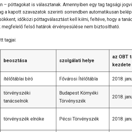
 – póttagokat is választanak. Amennyiben egy tag tagsági jog
ag a kapott szavazatok szerinti sorrendben automatikusan belép
ökkent, időközi póttagválasztást kell kiírni, feltéve, hogy a ta
k megfelelő felső határok érvényesülése nem biztosítható.
 tagjai:
az OBT 
beosztása
szolgálati helye
kezdete
ítélőtáblai bíró
Fővárosi Ítélőtábla
2018. janu
törvényszéki
Budapest Környéki
2018. janu
tanácselnök
Törvényszék
törvényszék elnöke
Pécsi Törvényszék
2018. janu