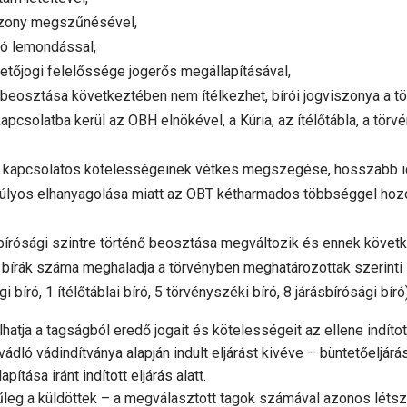
iszony megszűnésével,
ló lemondással,
etőjogi felelőssége jogerős megállapításával,
t beosztása következtében nem ítélkezhet, bírói jogviszonya a tö
apcsolatba kerül az OBH elnökével, a Kúria, az ítélőtábla, a tör
 kapcsolatos kötelességeinek vétkes megszegése, hosszabb id
úlyos elhanyagolása miatt az OBT kétharmados többséggel hozot
bírósági szintre történő beosztása megváltozik és ennek követk
t bírák száma meghaladja a törvényben meghatározottak szerinti
bíró, 1 ítélőtáblai bíró, 5 törvényszéki bíró, 8 járásbírósági bíró)
atja a tagságból eredő jogait és kötelességeit az ellene indítot
ó vádindítványa alapján indult eljárást kivéve – büntetőeljárás a
ítása iránt indított eljárás alatt.
űleg a küldöttek – a megválasztott tagok számával azonos léts