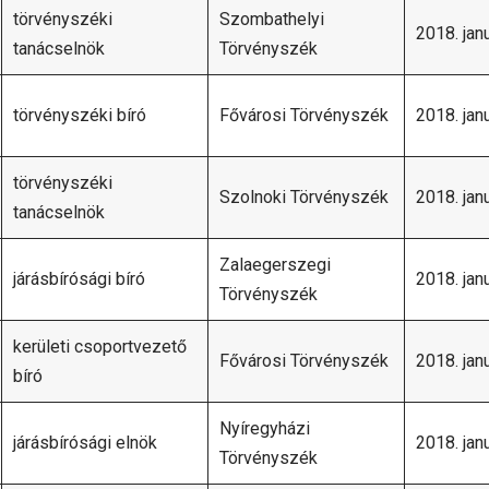
törvényszéki
Szombathelyi
2018. janu
tanácselnök
Törvényszék
törvényszéki bíró
Fővárosi Törvényszék
2018. janu
törvényszéki
Szolnoki Törvényszék
2018. janu
tanácselnök
Zalaegerszegi
járásbírósági bíró
2018. janu
Törvényszék
kerületi csoportvezető
Fővárosi Törvényszék
2018. janu
bíró
Nyíregyházi
járásbírósági elnök
2018. janu
Törvényszék