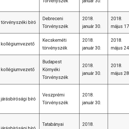
Törvényszék
január 30.
Debreceni
2018.
2018.
törvényszéki bíró
Törvényszék
január 30.
május 17
Kecskeméti
2018.
2018.
kollégiumvezető
törvényszék
január 30.
május 24
Budapest
2018.
2018.
kollégiumvezető
Környéki
január 30.
május 28
Törvényszék
Veszprémi
2018.
járásbírósági bíró
Törvényszék
január 30.
Tatabányai
2018.
járásbírósági bíró