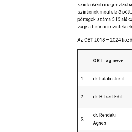
szintenkénti megoszlásban
szintjének megfelelő pótt
póttagok száma 5 fő alá cs
vagy a bírósági szintekne
Az OBT 2018 – 2024 között
OBT tag neve
1.
dr. Fatalin Judit
2.
dr. Hilbert Edit
dr. Rendeki
3.
Ágnes