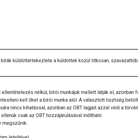
a bírák küldöttértekezlete a küldöttek közül titkosan, szavazattö
ellentételezés nélkül, bírói munkájuk mellett látják el, azonban 
síteni kell őket a bírói munka alól. A választott tisztség betö
sára nincs kihatással, azonban az OBT tagjait azzal védi a törvé
 ellenük csak az OBT hozzájárulásával indítható.
y megszűnik:
am leteltével,