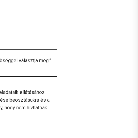
bbséggel választja meg.”
feladataik ellátásához
ltése beosztásukra és a
ny, hogy nem hívhatóak