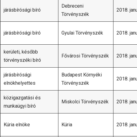
Debreceni
járásbírósági bíró
2018. janu
Törvényszék
járásbírósági bíró
Gyulai Törvényszék
2018. janu
kerületi, később
Fővárosi Törvényszék
2018. janu
törvényszéki bíró
járásbírósági
Budapest Környéki
2018. janu
elnökhelyettes
Törvényszék
közigazgatási és
Miskolci Törvényszék
2018. janu
munkaügyi bíró
Kúria elnöke
Kúria
2018. janu