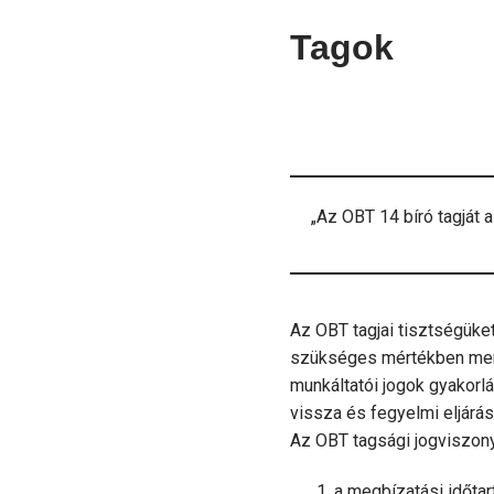
Tagok
„Az OBT 14 bíró tagját 
Az OBT tagjai tisztségüket 
szükséges mértékben mente
munkáltatói jogok gyakorlá
vissza és fegyelmi eljárás
Az OBT tagsági jogviszon
a megbízatási időtart