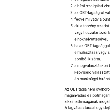
a bírói szolgálati v
az OBT-tagságról va
fegyelmi vagy a bünt
aki a törvény szerin
vagy hozzátartozói k
elnökhelyettesével,
ha az OBT-tagsággal
elmulasztása vagy s
sorából kizárta,
a megválasztáskori 
képviselő választot
és munkaügyi bírósági 
Az OBT tagja nem gyakorolh
magánvádas és pótmagánvádl
alkalmatlanságának megállap
A tagválasztással egyidej