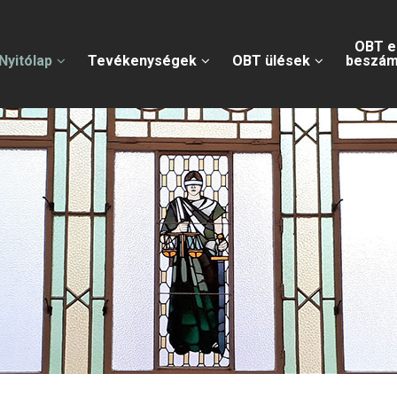
OBT e
Nyitólap
Tevékenységek
OBT ülések
beszám