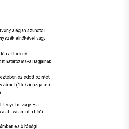
rvény alapján szünetel
vényszék elnökével vagy
őn át történő
t határozatával tagjainak
eztében az adott szintet
 számot (1 közigazgatási
.
t fegyelmi vagy – a
latt, valamint a bírói
zámban és bírósági