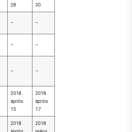
28.
30.
–
–
.
–
–
.
–
–
.
2018.
2018.
április
április
15.
17.
2018.
2018.
április
május