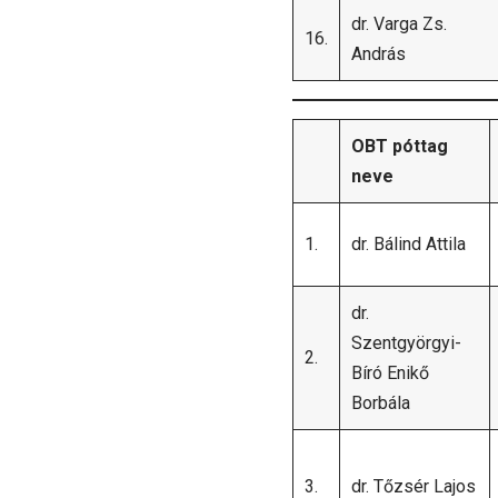
dr. Varga Zs.
16.
András
OBT póttag
neve
1.
dr. Bálind Attila
dr.
Szentgyörgyi-
2.
Bíró Enikő
Borbála
3.
dr. Tőzsér Lajos