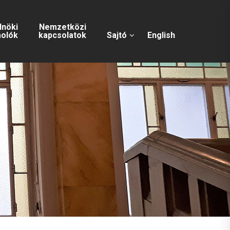
lnöki
Nemzetközi
olók
kapcsolatok
Sajtó
English