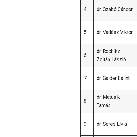
4.
dr. Szabó Sándor
5.
dr. Vadász Viktor
dr. Rochlitz
6.
Zoltán László
7.
dr. Gaider Bálint
dr. Matusik
8.
Tamás
9.
dr. Seres Lívia