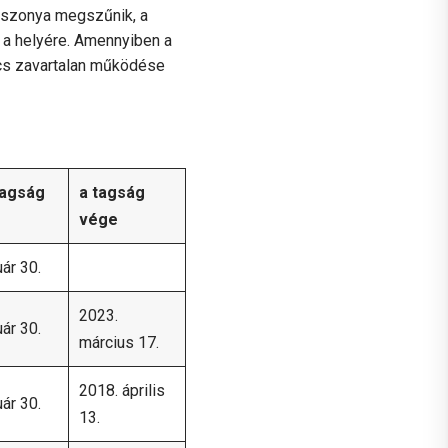
viszonya megszűnik, a
 a helyére. Amennyiben a
nács zavartalan működése
tagság
a tagság
vége
ár 30.
2023.
ár 30.
március 17.
2018. április
ár 30.
13.