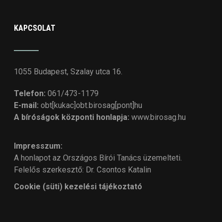
KAPCSOLAT
1055 Budapest, Szalay utca 16.
Telefon:
061/473-1179
E-mail:
obt[kukac]obt.birosag[pont]hu
A bíróságok központi honlapja:
www.birosag.hu
Impresszum:
A honlapot az Országos Bírói Tanács üzemelteti.
Felelős szerkesztő: Dr. Csontos Katalin
Cookie (süti) kezelési tájékoztató