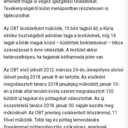
emellett maga is végez igazgatási feladatokat.
Tevékenységéről külön menüpontban részletesen is
tájékozódhat.
Az OBT testületként működik, 15 bíró tagból áll, a Kúria
elnöke tisztségéből adódóan tagja a testületnek, míg 14
tagját a bírák maguk közül – küldöttek beiktatásával – titkos
szavazással 6 évre választják. A testület akkor
határozatképes, ha tagjainak kétharmada jelen van.
Az OBT első ülését 2012. március 24-én, ünnepélyes utolsó
ülését pedig 2018. január 8-án tartotta. Az elsőként
megválasztott tanács 2018 januárjáig működött, január 15-
én a bírák által területi kvóta szerint megválasztott 130
küldött új tagokat és póttagokat választottak. Az új
összetételű tanács 2018. január 30. napján kezdte meg
működését. Az OBT jelenleg csökkentett létszámmal, 11
fővel működik. Több tag és póttag lemondására
figyelemmel póttagválasztás szükséges, amelynek