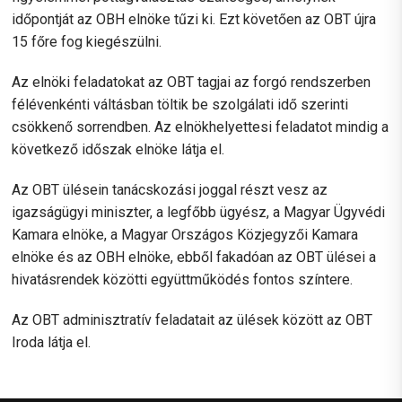
időpontját az OBH elnöke tűzi ki. Ezt követően az OBT újra
15 főre fog kiegészülni.
Az elnöki feladatokat az OBT tagjai az forgó rendszerben
félévenkénti váltásban töltik be szolgálati idő szerinti
csökkenő sorrendben. Az elnökhelyettesi feladatot mindig a
következő időszak elnöke látja el.
Az OBT ülésein tanácskozási joggal részt vesz az
igazságügyi miniszter, a legfőbb ügyész, a Magyar Ügyvédi
Kamara elnöke, a Magyar Országos Közjegyzői Kamara
elnöke és az OBH elnöke, ebből fakadóan az OBT ülései a
hivatásrendek közötti együttműködés fontos színtere.
Az OBT adminisztratív feladatait az ülések között az OBT
Iroda látja el.