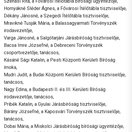
Szénási Rita, a Fővárosi Ítélőtábla bírósági ügyintézője,
Hornyákné Sléder Ágnes, a Fővárosi Ítélőtábla tisztviselője,
Dékány Jánosné, a Szegedi Ítélőtábla tisztviselője,
Mravikné Tusják Mária, a Balassagyarmati Törvényszék
irodavezetője,
Varga Jánosné, a Salgótarjáni Járásbíróság tisztviselője,
Bacsa Imre Józsefné, a Debreceni Törvényszék
csoportvezetője, tanácsos,
Kásáné Sági Katalin, a Pesti Központi Kerületi Bíróság
írnoka,
Mudri Judit, a Budai Központi Kerületi Bíróság tisztviselője,
tanácsos,
Nagy Edina, a Budapesti II. és III. Kerületi Bíróság
irodavezetője, tanácsos,
Pribék Katalin, a Gyulai Járásbíróság tisztviselője,
Bárány Józsefné, a Kaposvári Törvényszék tisztviselője,
tanácsos,
Dobai Mária, a Miskolci Járásbíróság bírósági ügyintézője,