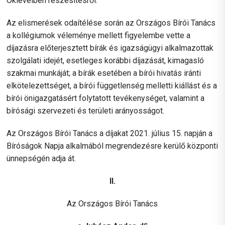
Oklevélben részesítésről.
Az elismerések odaítélése során az Országos Bírói Tanács
a kollégiumok véleménye mellett figyelembe vette a
díjazásra előterjesztett bírák és igazságügyi alkalmazottak
szolgálati idejét, esetleges korábbi díjazását, kimagasló
szakmai munkáját; a bírák esetében a bírói hivatás iránti
elkötelezettséget, a bírói függetlenség melletti kiállást és a
bírói önigazgatásért folytatott tevékenységet, valamint a
bírósági szervezeti és területi arányosságot.
Az Országos Bírói Tanács a díjakat 2021. július 15. napján a
Bíróságok Napja alkalmából megrendezésre kerülő központi
ünnepségén adja át.
II.
Az Országos Bírói Tanács