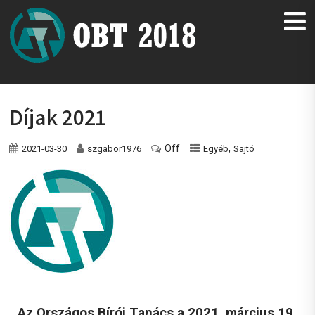
Díjak 2021
Off
,
2021-03-30
szgabor1976
Egyéb
Sajtó
Az Országos Bírói Tanács a 2021. március 19.