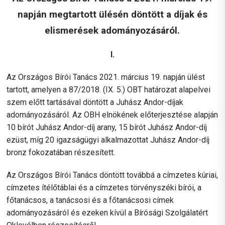
napján megtartott ülésén döntött a díjak és
elismerések adományozásáról.
I.
Az Országos Bírói Tanács 2021. március 19. napján ülést
tartott, amelyen a 87/2018. (IX. 5.) OBT határozat alapelvei
szem előtt tartásával döntött a Juhász Andor-díjak
adományozásáról. Az OBH elnökének előterjesztése alapján
10 bírót Juhász Andor-díj arany, 15 bírót Juhász Andor-díj
ezüst, míg 20 igazságügyi alkalmazottat Juhász Andor-díj
bronz fokozatában részesített.
Az Országos Bírói Tanács döntött továbbá a címzetes kúriai,
címzetes ítélőtáblai és a címzetes törvényszéki bírói, a
főtanácsos, a tanácsosi és a főtanácsosi címek
adományozásáról és ezeken kívül a Bírósági Szolgálatért