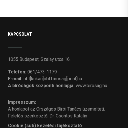
KAPCSOLAT
1055 Budapest, Szalay utca 16.
Telefon:
061/473-1179
E-mail:
obt[kukac]obt.birosag[pont]hu
A bíróságok központi honlapja:
www.birosag.hu
Impresszum:
A honlapot az Országos Bírói Tanács üzemelteti.
Felelős szerkesztő: Dr. Csontos Katalin
Cookie (süti) kezelési tájékoztató