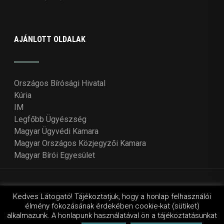
AJÁNLOTT OLDALAK
Országos Bírósági Hivatal
Kúria
IM
Legfőbb Ügyészség
Magyar Ügyvédi Kamara
Magyar Országos Közjegyzői Kamara
Magyar Bírói Egyesület
© Copyright 2018 - 2021
Országos Bírói Tanács
. Design
Kedves Látogató! Tájékoztatjuk, hogy a honlap felhasználói
élmény fokozásának érdekében cookie-kat (sütiket)
by Wordpressvilág
alkalmazunk. A honlapunk használatával ön a tájékoztatásunkat