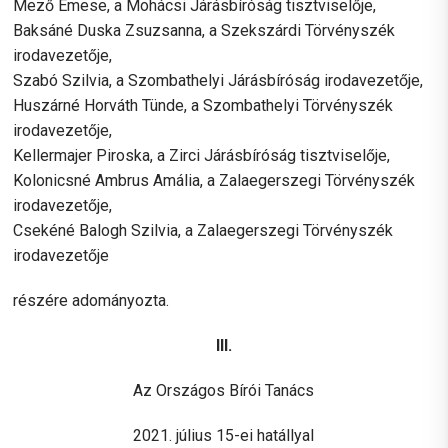
Mező Emese, a Mohácsi Járásbíróság tisztviselője,
Baksáné Duska Zsuzsanna, a Szekszárdi Törvényszék
irodavezetője,
Szabó Szilvia, a Szombathelyi Járásbíróság irodavezetője,
Huszárné Horváth Tünde, a Szombathelyi Törvényszék
irodavezetője,
Kellermajer Piroska, a Zirci Járásbíróság tisztviselője,
Kolonicsné Ambrus Amália, a Zalaegerszegi Törvényszék
irodavezetője,
Csekéné Balogh Szilvia, a Zalaegerszegi Törvényszék
irodavezetője
részére adományozta.
III.
Az Országos Bírói Tanács
2021. július 15-ei hatállyal