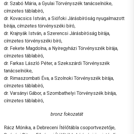
dr. Szabó Mária, a Gyulai Törvényszék tanácselnöke,
címzetes táblabíró,
dr. Kovacsics István, a Siófoki Járásbíróság nyugalmazott
bírája, címzetes törvényszéki bíró,
dr. Krajnyák István, a Szerencsi Járásbíróság bírája,
címzetes törvényszéki bíró,
dr. Fekete Magdolna, a Nyíregyházi Törvényszék bírája,
címzetes táblabíró,
dr. Farkas László Péter, a Szekszárdi Törvényszék
tanácselnöke,
dr. Rimaszombati Éva, a Szolnoki Törvényszék bírája,
címzetes táblabíró,
dr. Varsányi Gábor, a Szombathelyi Törvényszék bírája,
címzetes táblabíró,
bronz fokozatát
Rácz Mónika, a Debreceni Ítélőtábla csoportvezetője,