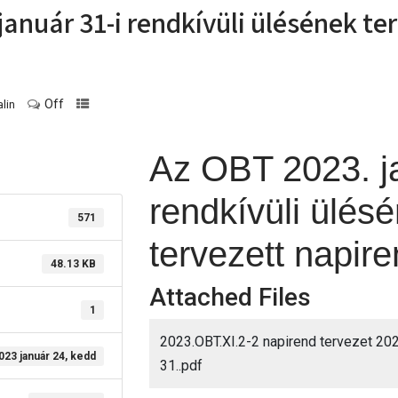
január 31-i rendkívüli ülésének te
Off
lin
Az OBT 2023. ja
rendkívüli ülés
571
tervezett napire
48.13 KB
Attached Files
1
2023.OBT.XI.2-2 napirend tervezet 202
023 január 24, kedd
31..pdf