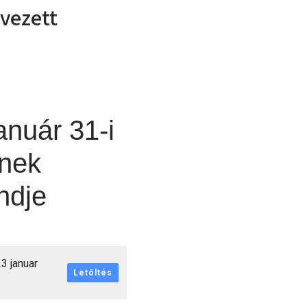
rvezett
nuár 31-i
ének
ndje
3 januar
Letöltés