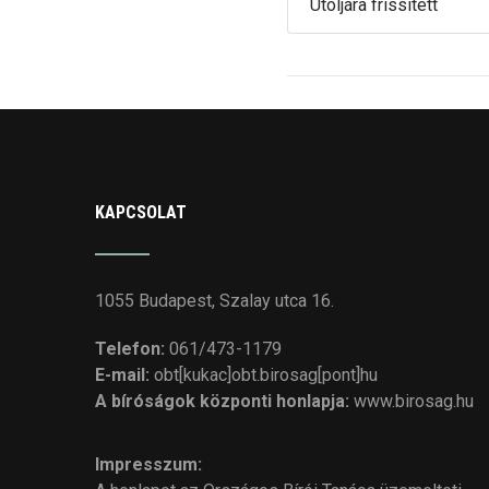
Utoljára frissített
KAPCSOLAT
1055 Budapest, Szalay utca 16.
Telefon:
061/473-1179
E-mail:
obt[kukac]obt.birosag[pont]hu
A bíróságok központi honlapja:
www.birosag.hu
Impresszum: