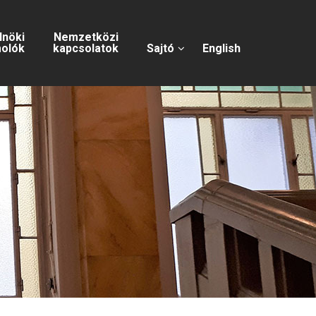
lnöki
Nemzetközi
olók
kapcsolatok
Sajtó
English