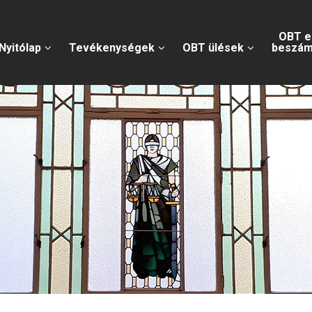
OBT e
Nyitólap
Tevékenységek
OBT ülések
beszám