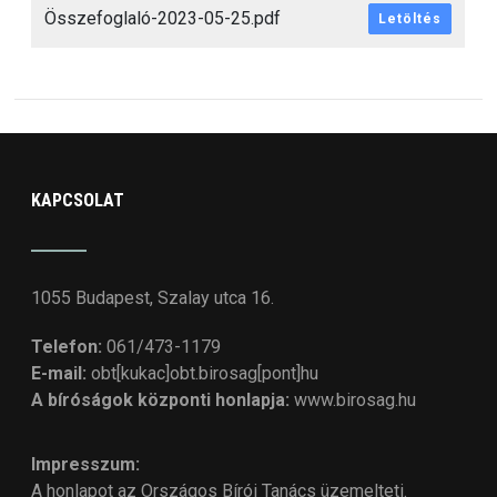
Összefoglaló-2023-05-25.pdf
Letöltés
KAPCSOLAT
1055 Budapest, Szalay utca 16.
Telefon:
061/473-1179
E-mail:
obt[kukac]obt.birosag[pont]hu
A bíróságok központi honlapja:
www.birosag.hu
Impresszum:
A honlapot az Országos Bírói Tanács üzemelteti.