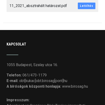
11_2021_absztrahált határozat.pdf
Letöltés
KAPCSOLAT
1055 Budapest, Szalay utca 16.
Telefon:
061/473-1179
E-mail:
obt[kukac]obt.birosag[pont]hu
A bíróságok központi honlapja:
www.birosag.hu
Impresszum: