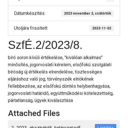
Dátumkészítés
2023 november 2, csütörtök
Utoljára frissített
2023-11-02
SzfÉ.2/2023/8.
bíró soron kívüli értékelése, "kiválóan alkalmas"
minősítés, jogorvoslati kérelem, elsőfokú szolgálati
bíróság új értékelés elrendelése, tisztességes
eljáráshoz való jog, törvényszék elnökének
fellebbezése, az elsőfokú döntés helybenhagyása,
jogorvoslati határidő, együttműködési kötelezettség,
pártatlanság, ügyek kiválasztása
Attached Files
2_2023_absztrahált_határozat.pdf