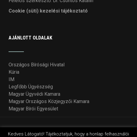
Felelős szerkesztő: Dr. Csontos Katalin
Cookie (süti) kezelési tájékoztató
AJÁNLOTT OLDALAK
Országos Bírósági Hivatal
Kúria
IM
Legfőbb Ügyészség
Magyar Ügyvédi Kamara
Magyar Országos Közjegyzői Kamara
Magyar Bírói Egyesület
© Copyright 2018 - 2021
Országos Bírói Tanács
. Design
Kedves Látogató! Tájékoztatjuk, hogy a honlap felhasználói