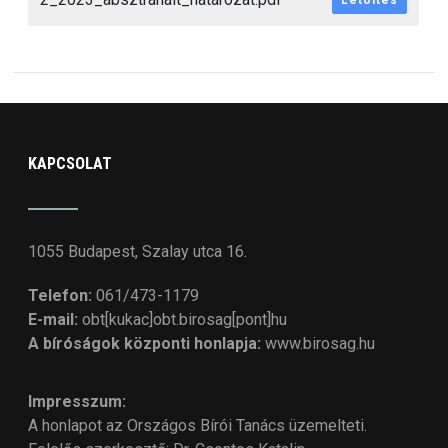
Letöltés
KAPCSOLAT
1055 Budapest, Szalay utca 16.
Telefon:
061/473-1179
E-mail:
obt[kukac]obt.birosag[pont]hu
A bíróságok központi honlapja:
www.birosag.hu
Impresszum:
A honlapot az Országos Bírói Tanács üzemelteti.