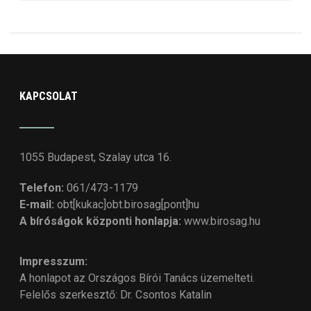
KAPCSOLAT
1055 Budapest, Szalay utca 16.
Telefon:
061/473-1179
E-mail:
obt[kukac]obt.birosag[pont]hu
A bíróságok központi honlapja:
www.birosag.hu
Impresszum:
A honlapot az Országos Bírói Tanács üzemelteti.
Felelős szerkesztő: Dr. Csontos Katalin