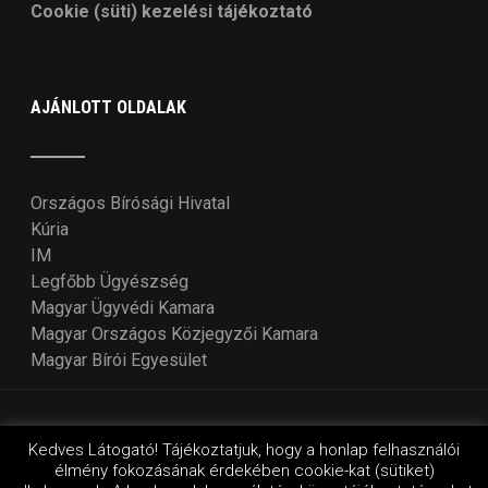
Cookie (süti) kezelési tájékoztató
AJÁNLOTT OLDALAK
Országos Bírósági Hivatal
Kúria
IM
Legfőbb Ügyészség
Magyar Ügyvédi Kamara
Magyar Országos Közjegyzői Kamara
Magyar Bírói Egyesület
© Copyright 2018 - 2021
Országos Bírói Tanács
. Design
Kedves Látogató! Tájékoztatjuk, hogy a honlap felhasználói
élmény fokozásának érdekében cookie-kat (sütiket)
by Wordpressvilág