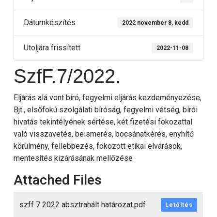
Dátumkészítés
2022 november 8, kedd
Utoljára frissített
2022-11-08
SzfF.7/2022.
Eljárás alá vont bíró, fegyelmi eljárás kezdeményezése,
Bjt., elsőfokú szolgálati bíróság, fegyelmi vétség, bírói
hivatás tekintélyének sértése, két fizetési fokozattal
való visszavetés, beismerés, bocsánatkérés, enyhítő
körülmény, fellebbezés, fokozott etikai elvárások,
mentesítés kizárásának mellőzése
Attached Files
szff 7 2022 absztrahált határozat.pdf
Letöltés