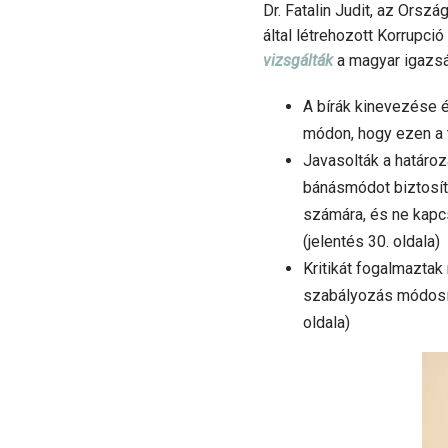
Dr. Fatalin Judit, az Orsz
által létrehozott Korrupci
vizsgálták
a magyar igazsá
A bírák kinevezése é
módon, hogy ezen a t
Javasolták a határoz
bánásmódot biztosít
számára, és ne kapcs
(jelentés 30. oldala)
Kritikát fogalmaztak
szabályozás módosítá
oldala)