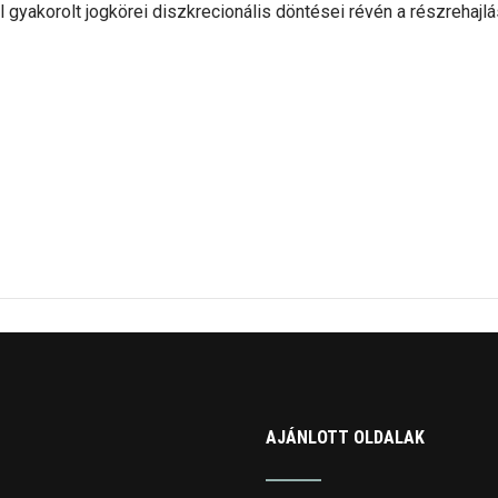
l gyakorolt jogkörei diszkrecionális döntései révén a részrehajlás
AJÁNLOTT OLDALAK