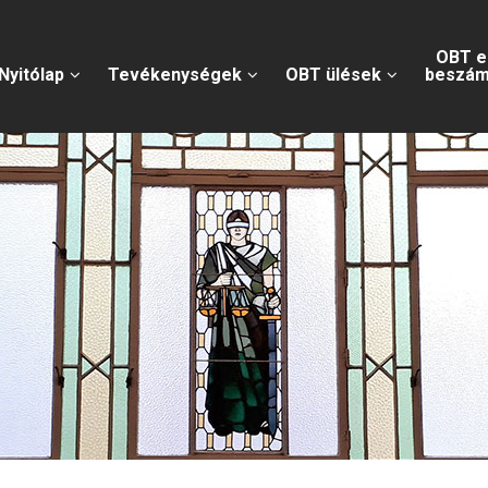
OBT e
Nyitólap
Tevékenységek
OBT ülések
beszám