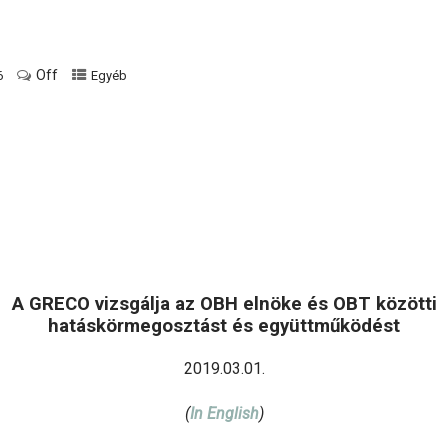
Off
6
Egyéb
A GRECO vizsgálja az OBH elnöke és OBT közötti
hatáskörmegosztást és együttműködést
2019.03.01.
(
In English
)