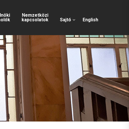
lnöki
Nemzetközi
olók
kapcsolatok
Sajtó
English