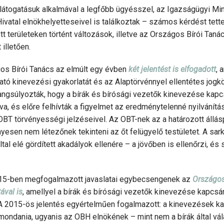
látogatásuk alkalmával a legfőbb ügyésszel, az Igazságügyi Min
ivatal elnökhelyetteseivel is találkoztak – számos kérdést tett
tt területeken történt változások, illetve az Országos Bírói Tan
illetően.
os Bírói Tanács az elmúlt egy évben
két jelentést is elfogadott
, 
tó kinevezési gyakorlatát és az Alaptörvénnyel ellentétes jogk
ngsúlyozták, hogy a bírák és bírósági vezetők kinevezése kapc
va, és előre felhívták a figyelmet az eredménytelenné nyilvánítá
BT törvényességi jelzéseivel. Az OBT-nek az a határozott állás
esen nem létezőnek tekinteni az őt felügyelő testületet. A sark
al elé gördített akadályok ellenére – a jövőben is ellenőrzi, é
15-ben megfogalmazott javaslatai egybecsengenek az
Országos
ával is
, amellyel a bírák és bírósági vezetők kinevezése kapcsá
A 2015-ös jelentés egyértelműen fogalmazott: a kinevezések ka
imondania, ugyanis az OBH elnökének – mint nem a bírák által vá