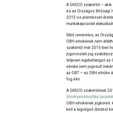
A GRECO szakértői – akik 
és az Országos Bírósági H
2015-ös jelentéssel érinte
munkakapcsolat alakulását 
Mint ismeretes, az Ország
OBH elnökének nem átlátha
szakértői már 2015-ben ha
jogorvoslati jog szabályoz
teljesen egybehangzó az O
elnöke nem jogosult önkény
az OBT – az OBH elnöke ált
fog élni.
A GRECO szakértőinek 20
törvénymódosítási javaslat
OBH elnökének jogköreit. 
kell a legvégső döntést k