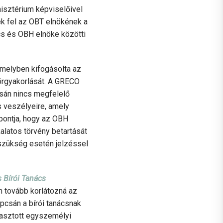
isztérium képviselőivel
ek fel az OBT elnökének a
ács és OBH elnöke közötti
amelyben kifogásolta az
örgyakorlását. A GRECO
sán nincs megfelelő
s veszélyeire, amely
pontja, hogy az OBH
alatos törvény betartását
s szükség esetén jelzéssel
 Bírói Tanács
n tovább korlátozná az
pcsán a bírói tanácsnak
lasztott egyszemélyi