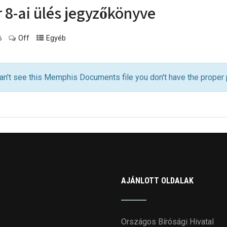
r 8-ai ülés jegyzőkönyve
Off
Egyéb
6
an't see this Memphis Documents file you don't have the proper
AJÁNLOTT OLDALAK
Országos Bírósági Hivatal