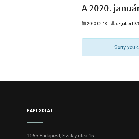
A 2020. januá
2020-02-13
szgabor197
Sorry you c
KAPCSOLAT
1055 Budapest, Szalay utca 16.