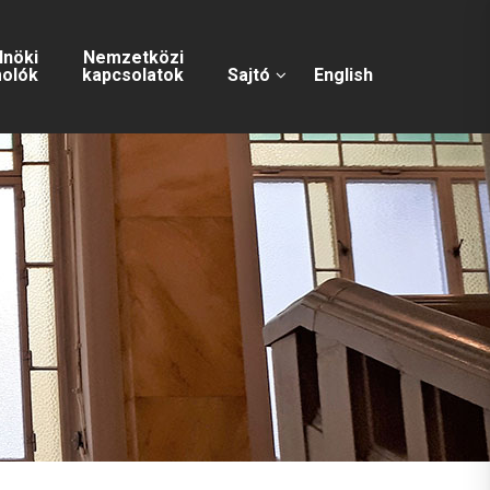
lnöki
Nemzetközi
olók
kapcsolatok
Sajtó
English