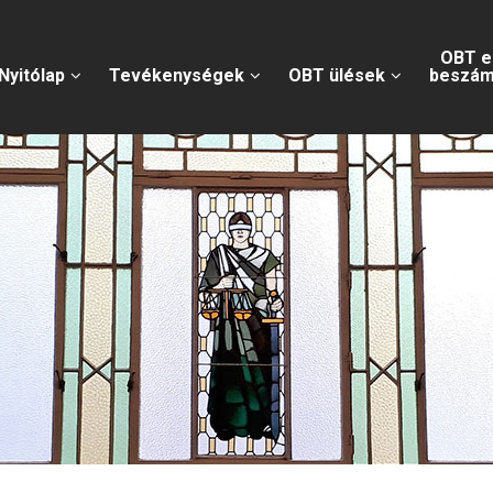
OBT e
Nyitólap
Tevékenységek
OBT ülések
beszám