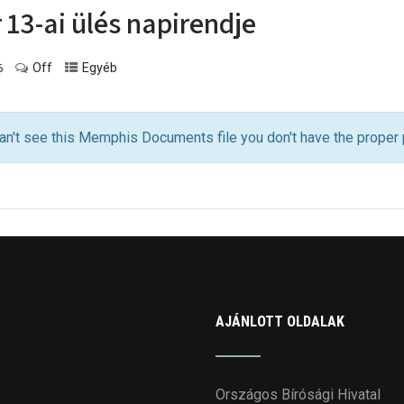
 13-ai ülés napirendje
Off
Egyéb
6
an't see this Memphis Documents file you don't have the proper
AJÁNLOTT OLDALAK
Országos Bírósági Hivatal