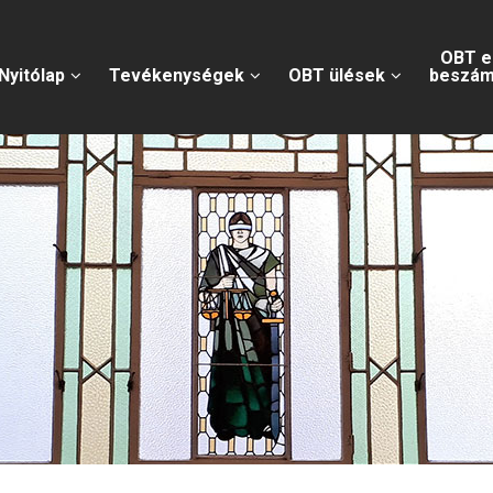
OBT e
Nyitólap
Tevékenységek
OBT ülések
beszám