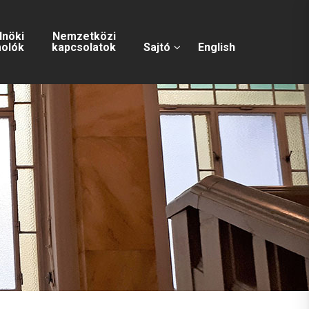
lnöki
Nemzetközi
olók
kapcsolatok
Sajtó
English