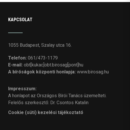
KAPCSOLAT
1055 Budapest, Szalay utca 16.
Telefon:
061/473-1179
E-mail:
obt[kukac]obt.birosag[pont]hu
A bíróságok központi honlapja:
www.birosag.hu
Impresszum:
A honlapot az Országos Bírói Tanács üzemelteti.
Felelős szerkesztő: Dr. Csontos Katalin
Cookie (süti) kezelési tájékoztató