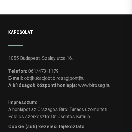
KAPCSOLAT
1055 Budapest, Szalay utca 16.
Telefon:
061/473-1179
E-mail:
obt[kukac]obt.birosag[pont]hu
A bíróságok központi honlapja:
www.birosag.hu
Impresszum:
A honlapot az Országos Bírói Tanács üzemelteti.
Felelős szerkesztő: Dr. Csontos Katalin
Cookie (süti) kezelési tájékoztató