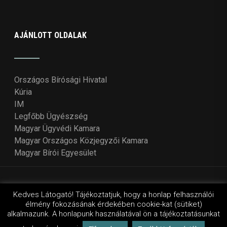
AJÁNLOTT OLDALAK
Országos Bírósági Hivatal
Kúria
IM
Legfőbb Ügyészség
Magyar Ügyvédi Kamara
Magyar Országos Közjegyzői Kamara
Magyar Bírói Egyesület
© Copyright 2018 - 2021
Országos Bírói Tanács
. Design
Kedves Látogató! Tájékoztatjuk, hogy a honlap felhasználói
élmény fokozásának érdekében cookie-kat (sütiket)
by Wordpressvilág
alkalmazunk. A honlapunk használatával ön a tájékoztatásunkat