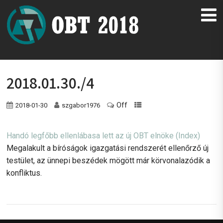
2018.01.30./4
Off
2018-01-30
szgabor1976
Handó legfőbb ellenlábasa lett az új OBT elnöke (Index)
Megalakult a bíróságok igazgatási rendszerét ellenőrző új
testület, az ünnepi beszédek mögött már körvonalazódik a
konfliktus.