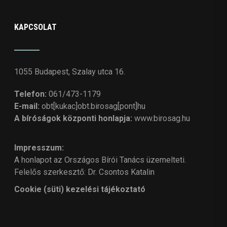
KAPCSOLAT
1055 Budapest, Szalay utca 16.
Telefon:
061/473-1179
E-mail:
obt[kukac]obt.birosag[pont]hu
A bíróságok központi honlapja:
www.birosag.hu
Impresszum:
A honlapot az Országos Bírói Tanács üzemelteti.
Felelős szerkesztő: Dr. Csontos Katalin
Cookie (süti) kezelési tájékoztató