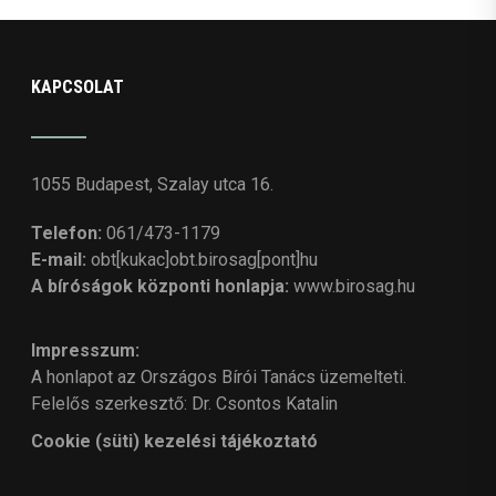
KAPCSOLAT
1055 Budapest, Szalay utca 16.
Telefon:
061/473-1179
E-mail:
obt[kukac]obt.birosag[pont]hu
A bíróságok központi honlapja:
www.birosag.hu
Impresszum:
A honlapot az Országos Bírói Tanács üzemelteti.
Felelős szerkesztő: Dr. Csontos Katalin
Cookie (süti) kezelési tájékoztató