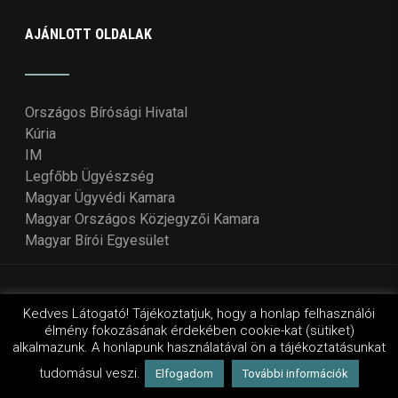
AJÁNLOTT OLDALAK
Országos Bírósági Hivatal
Kúria
IM
Legfőbb Ügyészség
Magyar Ügyvédi Kamara
Magyar Országos Közjegyzői Kamara
Magyar Bírói Egyesület
© Copyright 2018 - 2021
Országos Bírói Tanács
. Design
Kedves Látogató! Tájékoztatjuk, hogy a honlap felhasználói
élmény fokozásának érdekében cookie-kat (sütiket)
by Wordpressvilág
alkalmazunk. A honlapunk használatával ön a tájékoztatásunkat
tudomásul veszi.
Elfogadom
További információk