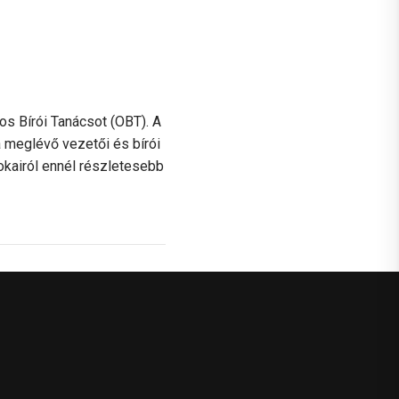
os Bírói Tanácsot (OBT). A
 meglévő vezetői és bírói
 okairól ennél részletesebb