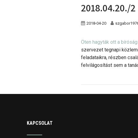
2018.04.20./2
2018-04-20
szgabor197
Öten hagyták ott a bíróság
szervezet tegnapi közlemé
feladataikra, részben csal
felvilágosítást sem a tan
KAPCSOLAT