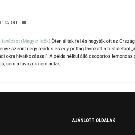
Off
6
i tanácsot (Magyar Idők)
Öten álltak fel és hagyták ott az Ország
nye szerint négy rendes és egy póttag távozott a testületből „a
ádi okra hivatkozással”. A példa nélkül álló csoportos lemondás
ács, sem a távozók nem adtak.
AJÁNLOTT OLDALAK