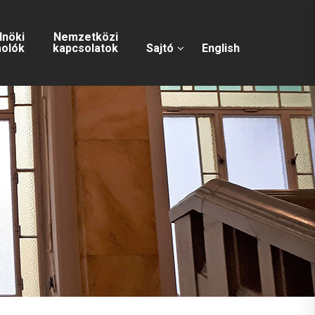
lnöki
Nemzetközi
olók
kapcsolatok
Sajtó
English