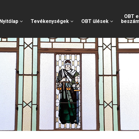
OBT e
Nyitólap
Tevékenységek
OBT ülések
beszám