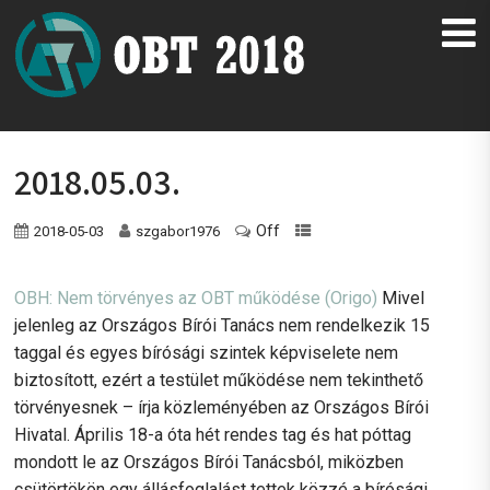
2018.05.03.
Off
2018-05-03
szgabor1976
OBH: Nem törvényes az OBT működése (Origo)
Mivel
jelenleg az Országos Bírói Tanács nem rendelkezik 15
taggal és egyes bírósági szintek képviselete nem
biztosított, ezért a testület működése nem tekinthető
törvényesnek – írja közleményében az Országos Bírói
Hivatal. Április 18-a óta hét rendes tag és hat póttag
mondott le az Országos Bírói Tanácsból, miközben
csütörtökön egy állásfoglalást tettek közzé a bírósági