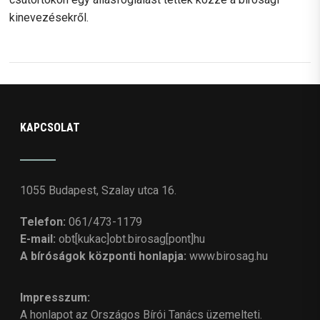
kinevezésekről.
KAPCSOLAT
1055 Budapest, Szalay utca 16.
Telefon:
061/473-1179
E-mail:
obt[kukac]obt.birosag[pont]hu
A bíróságok központi honlapja:
www.birosag.hu
Impresszum:
A honlapot az Országos Bírói Tanács üzemelteti.