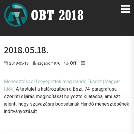
2018.05.18.
Off
2018-05-18
szgabor1976
Menesztéssel fenyegették meg Handó Tündét (Magyar
Idők)
A testület a határozatban a Bszi. 74. paragrafusa
szerinti eljárás megindítását helyezte kilátásba, ami azt
jelenti, hogy szavazásra bocsátanák Handó menesztésének
indítványozását.