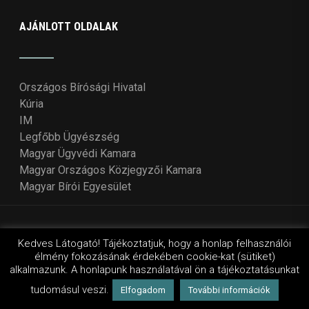
AJÁNLOTT OLDALAK
Országos Bírósági Hivatal
Kúria
IM
Legfőbb Ügyészség
Magyar Ügyvédi Kamara
Magyar Országos Közjegyzői Kamara
Magyar Bírói Egyesület
© Copyright 2018 - 2021
Országos Bírói Tanács
. Design
Kedves Látogató! Tájékoztatjuk, hogy a honlap felhasználói
élmény fokozásának érdekében cookie-kat (sütiket)
by Wordpressvilág
alkalmazunk. A honlapunk használatával ön a tájékoztatásunkat
tudomásul veszi.
Elfogadom
További információk