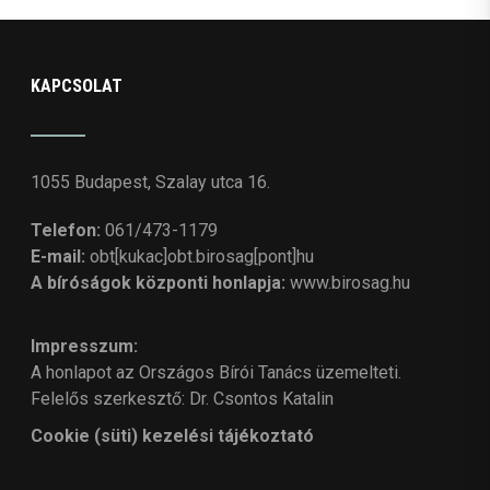
KAPCSOLAT
1055 Budapest, Szalay utca 16.
Telefon:
061/473-1179
E-mail:
obt[kukac]obt.birosag[pont]hu
A bíróságok központi honlapja:
www.birosag.hu
Impresszum:
A honlapot az Országos Bírói Tanács üzemelteti.
Felelős szerkesztő: Dr. Csontos Katalin
Cookie (süti) kezelési tájékoztató