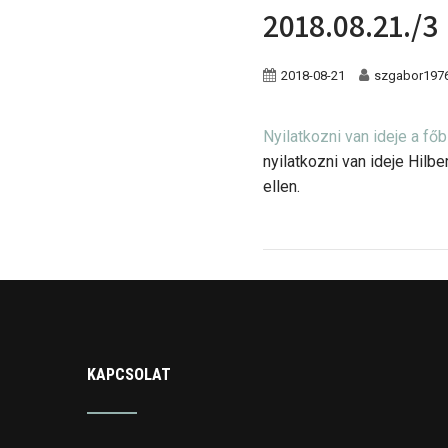
2018.08.21./3
2018-08-21
szgabor197
Nyilatkozni van ideje a főb
nyilatkozni van ideje Hilbe
ellen.
KAPCSOLAT