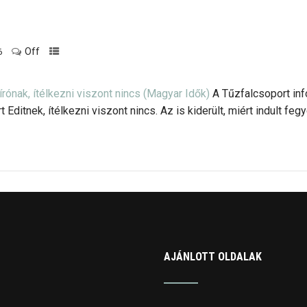
Off
6
írónak, ítélkezni viszont nincs
(Magyar Idők)
A Tűzfalcsoport inf
rt Editnek, ítélkezni viszont nincs. Az is kiderült, miért indult f
AJÁNLOTT OLDALAK