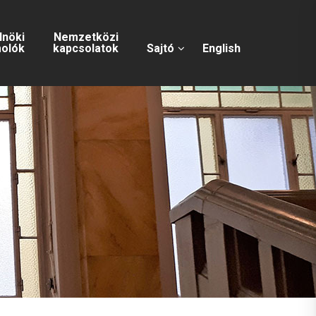
lnöki
Nemzetközi
olók
kapcsolatok
Sajtó
English