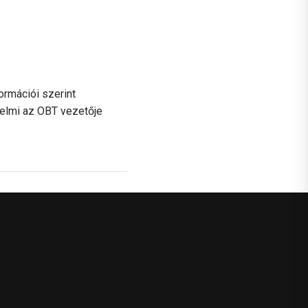
ormációi szerint
egyelmi az OBT vezetője