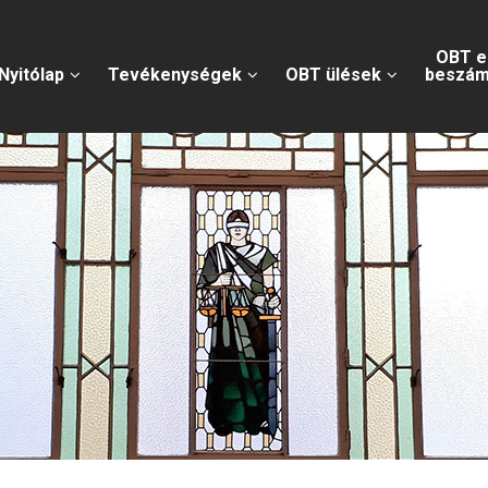
OBT e
Nyitólap
Tevékenységek
OBT ülések
beszám