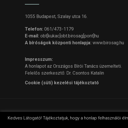
1055 Budapest, Szalay utca 16.
Telefon:
061/473-1179
E-mail:
obt[kukac]obt.birosag[pont]hu
A bíróságok központi honlapja:
www.birosag.hu
Impresszum:
A honlapot az Országos Bírói Tanács üzemelteti.
Felelős szerkesztő: Dr. Csontos Katalin
Cookie (süti) kezelési tájékoztató
© Cop
Kedves Látogató! Tájékoztatjuk, hogy a honlap felhasználói él