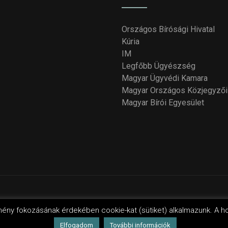
Országos Bírósági Hivatal
Kúria
IM
Legfőbb Ügyészség
Magyar Ügyvédi Kamara
Magyar Országos Közjegyzői
Magyar Bírói Egyesület
yright 2018 - 2021
Országos Bírói Tanács
. Design by Wordpres
mény fokozásának érdekében cookie-kat (sütiket) alkalmazunk. A h
Elfogadom
További információk