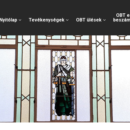
OBT e
Nyitólap
Tevékenységek
OBT ülések
beszám