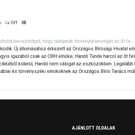
Off
6
ította beosztottjait, hogy találjanak törvénytelenséget az őt fe…
űködik. Új állomásához érkezett az Országos Bírósági Hivatal 
agyis igazából csak az OBH elnöke, Handó Tünde harcol az őt fe
 cikkéből kiderül, Handó nem válogat az eszközökben. Legalább
télőtáblai és törvényszéki elnököknek az Országos Bírói Tanács 
AJÁNLOTT OLDALAK