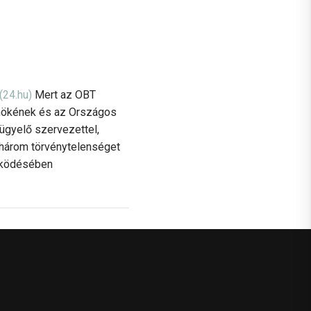
(24.hu)
Mert az OBT
elnökének és az Országos
lügyelő szervezettel,
 három törvénytelenséget
működésében