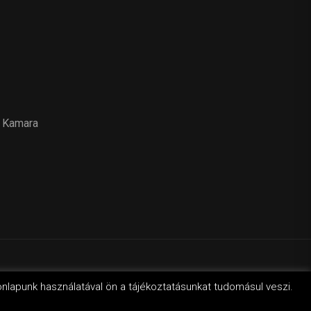
 Kamara
svilág
onlapunk használatával ön a tájékoztatásunkat tudomásul veszi.