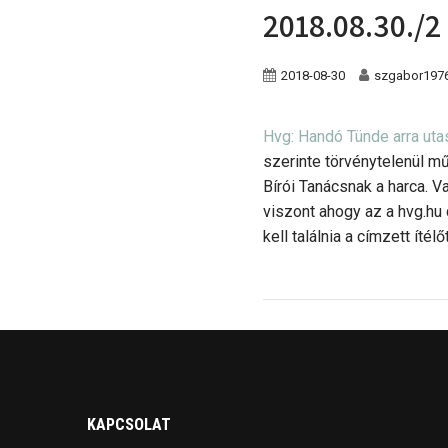
2018.08.30./2
2018-08-30
szgabor197
Hvg: Handó Tünde arra utas
szerinte törvénytelenül m
Bírói Tanácsnak a harca. V
viszont ahogy az a hvg.hu
kell találnia a címzett í
KAPCSOLAT