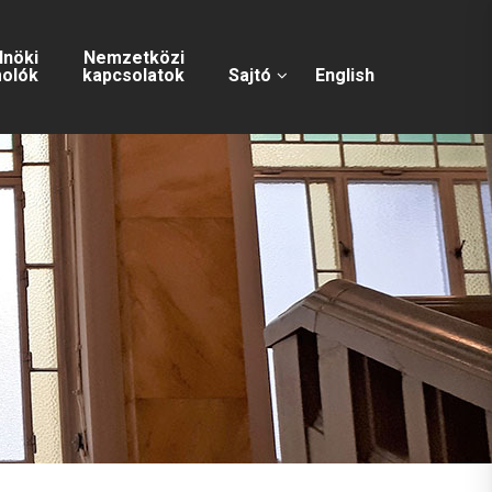
lnöki
Nemzetközi
olók
kapcsolatok
Sajtó
English