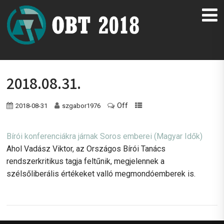
2018.08.31.
Off
2018-08-31
szgabor1976
Bírói konferenciákra járnak Soros emberei (Magyar Idők)
Ahol Vadász Viktor, az Országos Bírói Tanács
rendszerkritikus tagja feltűnik, megjelennek a
szélsőliberális értékeket valló megmondóemberek is.