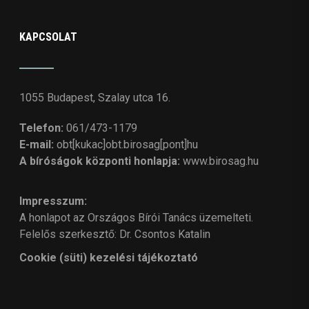
KAPCSOLAT
1055 Budapest, Szalay utca 16.
Telefon:
061/473-1179
E-mail:
obt[kukac]obt.birosag[pont]hu
A bíróságok központi honlapja:
www.birosag.hu
Impresszum:
A honlapot az Országos Bírói Tanács üzemelteti.
Felelős szerkesztő: Dr. Csontos Katalin
Cookie (süti) kezelési tájékoztató