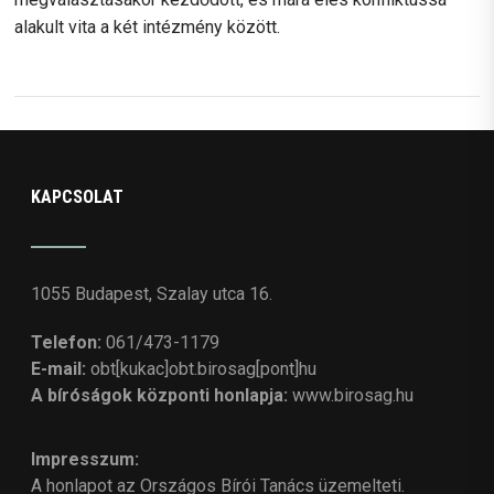
alakult vita a két intézmény között.
KAPCSOLAT
1055 Budapest, Szalay utca 16.
Telefon:
061/473-1179
E-mail:
obt[kukac]obt.birosag[pont]hu
A bíróságok központi honlapja:
www.birosag.hu
Impresszum:
A honlapot az Országos Bírói Tanács üzemelteti.