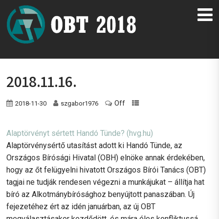
2018.11.16.
Off
2018-11-30
szgabor1976
Alaptörvényt sértett Handó Tünde?
(hvg.hu)
Alaptörvénysértő utasítást adott ki Handó Tünde, az
Országos Bírósági Hivatal (OBH) elnöke annak érdekében,
hogy az őt felügyelni hivatott Országos Bírói Tanács (OBT)
tagjai ne tudják rendesen végezni a munkájukat – állítja hat
bíró az Alkotmánybírósághoz benyújtott panaszában. Új
fejezetéhez ért az idén januárban, az új OBT
megválasztásakor kezdődött, és mára éles konfliktussá