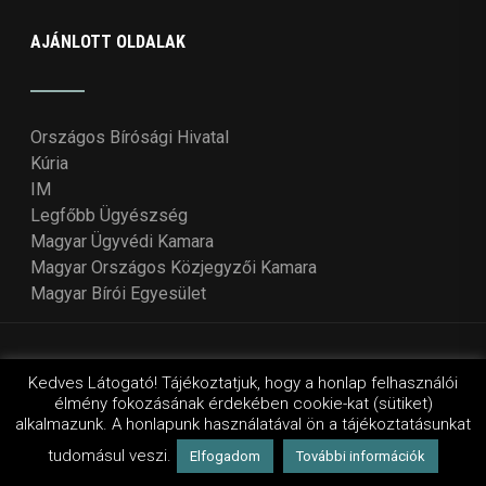
AJÁNLOTT OLDALAK
Országos Bírósági Hivatal
Kúria
IM
Legfőbb Ügyészség
Magyar Ügyvédi Kamara
Magyar Országos Közjegyzői Kamara
Magyar Bírói Egyesület
© Copyright 2018 - 2021
Országos Bírói Tanács
. Design
Kedves Látogató! Tájékoztatjuk, hogy a honlap felhasználói
élmény fokozásának érdekében cookie-kat (sütiket)
by Wordpressvilág
alkalmazunk. A honlapunk használatával ön a tájékoztatásunkat
tudomásul veszi.
Elfogadom
További információk