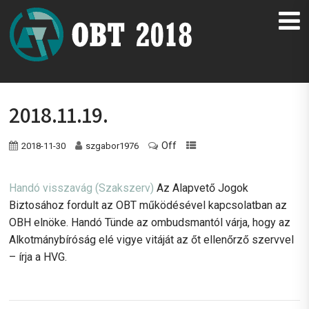
2018.11.19.
Off
2018-11-30
szgabor1976
Handó visszavág
(Szakszerv)
Az Alapvető Jogok
Biztosához fordult az OBT működésével kapcsolatban az
OBH elnöke. Handó Tünde az ombudsmantól várja, hogy az
Alkotmánybíróság elé vigye vitáját az őt ellenőrző szervvel
– írja a HVG.