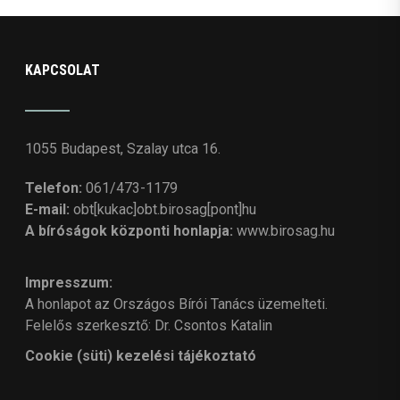
KAPCSOLAT
1055 Budapest, Szalay utca 16.
Telefon:
061/473-1179
E-mail:
obt[kukac]obt.birosag[pont]hu
A bíróságok központi honlapja:
www.birosag.hu
Impresszum:
A honlapot az Országos Bírói Tanács üzemelteti.
Felelős szerkesztő: Dr. Csontos Katalin
Cookie (süti) kezelési tájékoztató