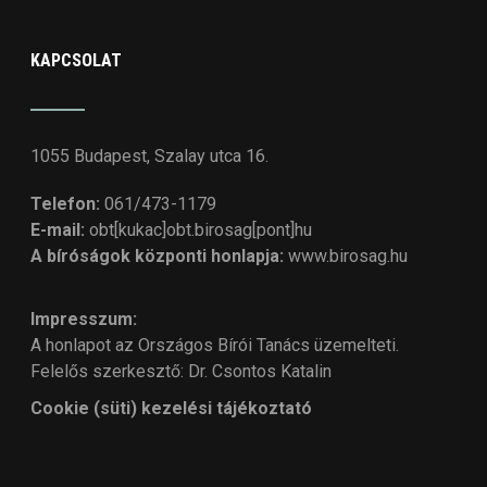
KAPCSOLAT
1055 Budapest, Szalay utca 16.
Telefon:
061/473-1179
E-mail:
obt[kukac]obt.birosag[pont]hu
A bíróságok központi honlapja:
www.birosag.hu
Impresszum:
A honlapot az Országos Bírói Tanács üzemelteti.
Felelős szerkesztő: Dr. Csontos Katalin
Cookie (süti) kezelési tájékoztató